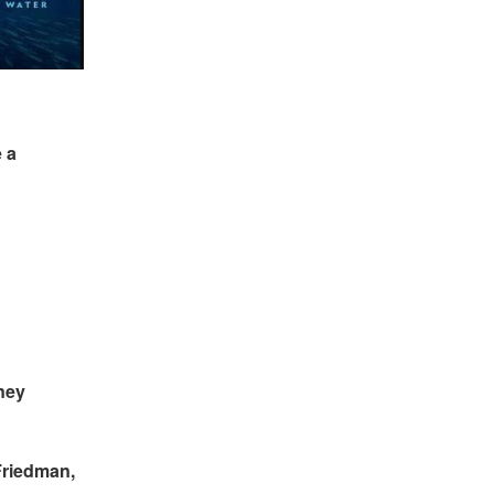
a 
ey 
riedman, 