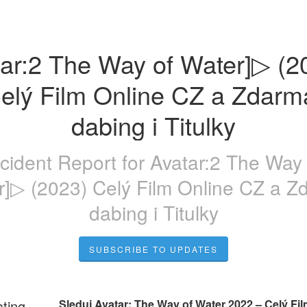
ar:2 The Way of Water]▷ (20
elý Film Online CZ a Zdarma
dabing i Titulky
ncident Report for
Avatar:2 The Way 
r]▷ (2023) Celý Film Online CZ a Z
dabing i Titulky
SUBSCRIBE TO UPDATES
ating
 Sleduj Avatar: The Way of Water 2022 – Celý Film CZ 