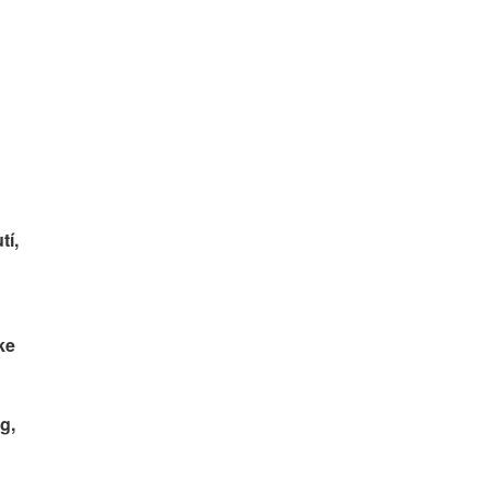
tí,
e 
g,