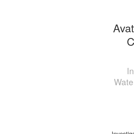
Avat
C
I
Wate
Investig