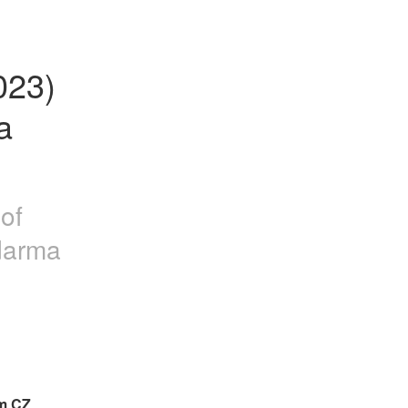
23) 
 
of
darma